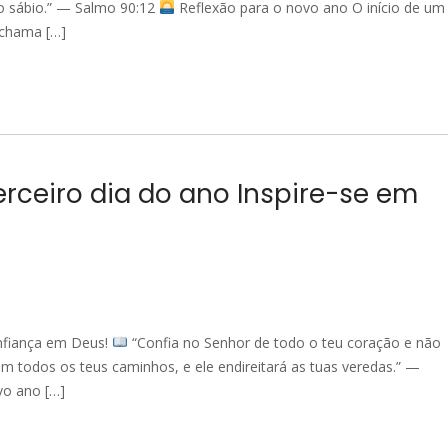
o sábio.” — Salmo 90:12
Reflexão para o novo ano O início de um
 chama […]
erceiro dia do ano Inspire-se em
onfiança em Deus!
“Confia no Senhor de todo o teu coração e não
m todos os teus caminhos, e ele endireitará as tuas veredas.” —
vo ano […]