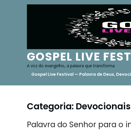
Skip
to
content
GOSPEL LIVE FES
A voz do evangelho, a palavra que transforma.
Gospel Live Festival — Palavra de Deus, Dev
Categoria:
Devocionais 
Palavra do Senhor para o i