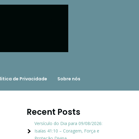
litica de Privacidade
Sobre nós
Recent Posts
Versículo do Dia para 09/08/2026:
Isaías 41:10 – Coragem, Força e
Proteção Divina