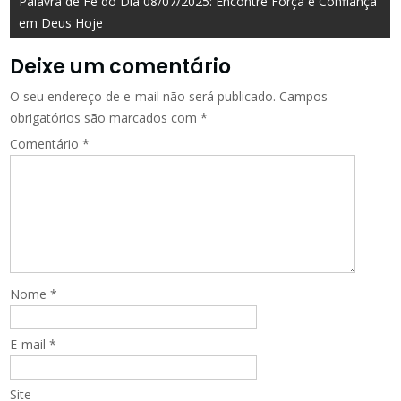
Palavra de Fé do Dia 08/07/2025: Encontre Força e Confiança
Post
em Deus Hoje
Deixe um comentário
O seu endereço de e-mail não será publicado.
Campos
obrigatórios são marcados com
*
Comentário
*
Nome
*
E-mail
*
Site