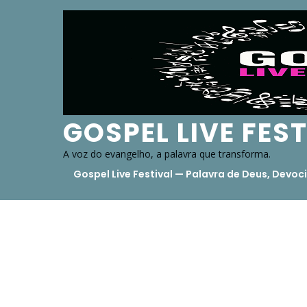
Skip
to
content
GOSPEL LIVE FES
A voz do evangelho, a palavra que transforma.
Gospel Live Festival — Palavra de Deus, Dev