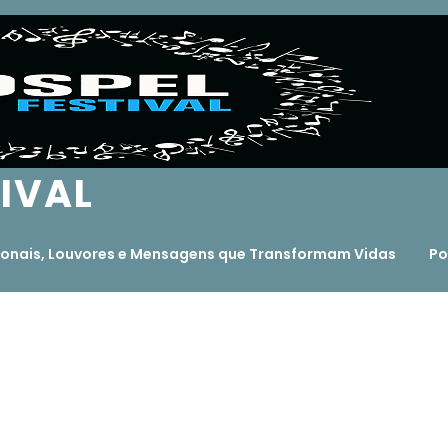
TIVAL
ocionais, Louvores e Mensagens que Transformam Vidas
Po