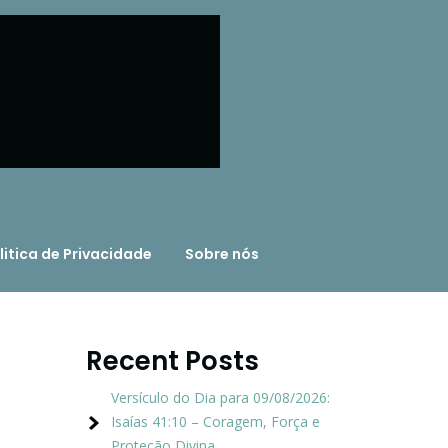
litica de Privacidade
Sobre nós
Recent Posts
Versículo do Dia para 09/08/2026:
Isaías 41:10 – Coragem, Força e
Proteção Divina