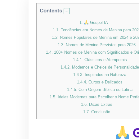
Contents
1.
Gospel IA
1.1.
Tendências em Nomes de Menina para 202
1.2.
Nomes Populares de Menina em 2024 e 20
1.3.
Nomes de Menina Previstos para 2026
1.4.
100+ Nomes de Menina com Significados e Or
1.4.1.
Clássicos e Atemporais
1.4.2.
Modernos e Cheios de Personalidad
1.4.3.
Inspirados na Natureza
1.4.4.
Curtos e Delicados
1.4.5.
Com Origem Bíblica ou Latina
1.5.
Ideias Modernas para Escolher o Nome Perfe
1.6.
Dicas Extras
1.7.
Conclusão
G