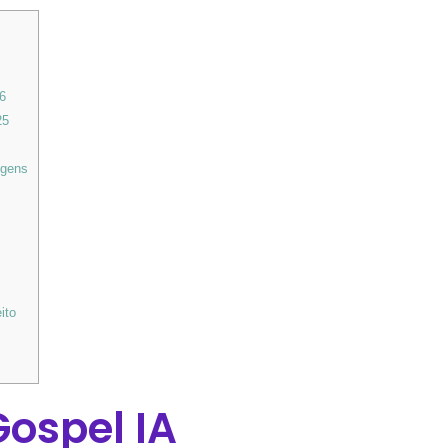
6
25
igens
e
ito
ospel IA