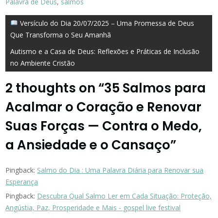
Palavra de Deus
,
salmos
Navegação
Versículo do Dia 20/07/2025 – Uma Promessa de Deus
Que Transforma o Seu Amanhã
de
Autismo e a Casa de Deus: Reflexões e Práticas de Inclusão
Post
no Ambiente Cristão
2 thoughts on “
35 Salmos para
Acalmar o Coração e Renovar
Suas Forças — Contra o Medo,
a Ansiedade e o Cansaço
”
Pingback:
Salmo do Dia : Uma Palavra Diária para Renovar sua
Esperança
Pingback:
Descubra Qual Salmo Ler em Cada Situação: Proteção,
Angústia, Paz, Prosperidade e Mais - gospel live festival