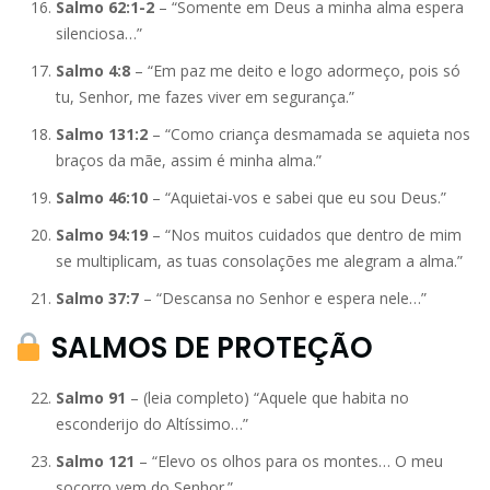
Salmo 62:1-2
– “Somente em Deus a minha alma espera
silenciosa…”
Salmo 4:8
– “Em paz me deito e logo adormeço, pois só
tu, Senhor, me fazes viver em segurança.”
Salmo 131:2
– “Como criança desmamada se aquieta nos
braços da mãe, assim é minha alma.”
Salmo 46:10
– “Aquietai-vos e sabei que eu sou Deus.”
Salmo 94:19
– “Nos muitos cuidados que dentro de mim
se multiplicam, as tuas consolações me alegram a alma.”
Salmo 37:7
– “Descansa no Senhor e espera nele…”
SALMOS DE PROTEÇÃO
Salmo 91
– (leia completo) “Aquele que habita no
esconderijo do Altíssimo…”
Salmo 121
– “Elevo os olhos para os montes… O meu
socorro vem do Senhor.”