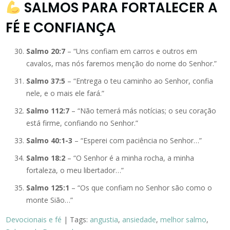
SALMOS PARA FORTALECER A
FÉ E CONFIANÇA
Salmo 20:7
– “Uns confiam em carros e outros em
cavalos, mas nós faremos menção do nome do Senhor.”
Salmo 37:5
– “Entrega o teu caminho ao Senhor, confia
nele, e o mais ele fará.”
Salmo 112:7
– “Não temerá más notícias; o seu coração
está firme, confiando no Senhor.”
Salmo 40:1-3
– “Esperei com paciência no Senhor…”
Salmo 18:2
– “O Senhor é a minha rocha, a minha
fortaleza, o meu libertador…”
Salmo 125:1
– “Os que confiam no Senhor são como o
monte Sião…”
Devocionais e fé
| Tags:
angustia
,
ansiedade
,
melhor salmo
,