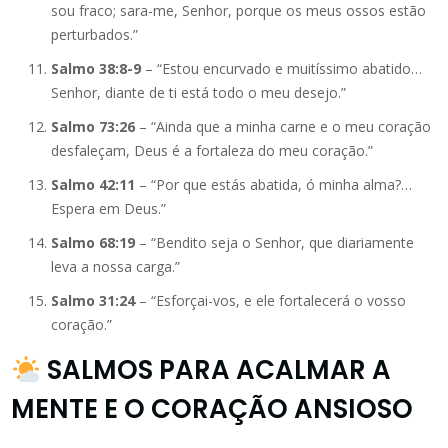
sou fraco; sara-me, Senhor, porque os meus ossos estão
perturbados.”
Salmo 38:8-9
– “Estou encurvado e muitíssimo abatido…
Senhor, diante de ti está todo o meu desejo.”
Salmo 73:26
– “Ainda que a minha carne e o meu coração
desfaleçam, Deus é a fortaleza do meu coração.”
Salmo 42:11
– “Por que estás abatida, ó minha alma?…
Espera em Deus.”
Salmo 68:19
– “Bendito seja o Senhor, que diariamente
leva a nossa carga.”
Salmo 31:24
– “Esforçai-vos, e ele fortalecerá o vosso
coração.”
SALMOS PARA ACALMAR A
MENTE E O CORAÇÃO ANSIOSO