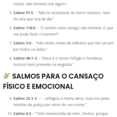
morte, não temerei mal algum.”
Salmo 91:5
– “Não te assustarás do terror noturno, nem
da seta que voa de dia.”
Salmo 118:6
– “O Senhor está comigo; não temerei. O que
me pode fazer o homem?”
Salmo 3:6
– “Não tenho medo de milhares que me cercam
por todos os lados.”
Salmo 46:1-2
– “Deus é o nosso refúgio e fortaleza,
socorro bem presente na angústia.”
SALMOS PARA O CANSAÇO
FÍSICO E EMOCIONAL
Salmo 23:1-3
– “…refrigera a minha alma. Guia-me pelas
veredas da justiça por amor do seu nome.”
Salmo 6:2
– “Tem misericórdia de mim, Senhor, porque