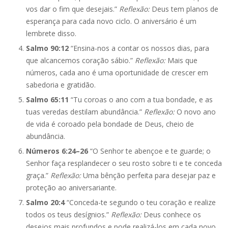
vos dar o fim que desejais.”
Reflexão:
Deus tem planos de
esperança para cada novo ciclo. O aniversário é um
lembrete disso.
Salmo 90:12
“Ensina-nos a contar os nossos dias, para
que alcancemos coração sábio.”
Reflexão:
Mais que
números, cada ano é uma oportunidade de crescer em
sabedoria e gratidão.
Salmo 65:11
“Tu coroas o ano com a tua bondade, e as
tuas veredas destilam abundância.”
Reflexão:
O novo ano
de vida é coroado pela bondade de Deus, cheio de
abundância.
Números 6:24–26
“O Senhor te abençoe e te guarde; o
Senhor faça resplandecer o seu rosto sobre ti e te conceda
graça.”
Reflexão:
Uma bênção perfeita para desejar paz e
proteção ao aniversariante.
Salmo 20:4
“Conceda-te segundo o teu coração e realize
todos os teus desígnios.”
Reflexão:
Deus conhece os
desejos mais profundos e pode realizá-los em cada novo