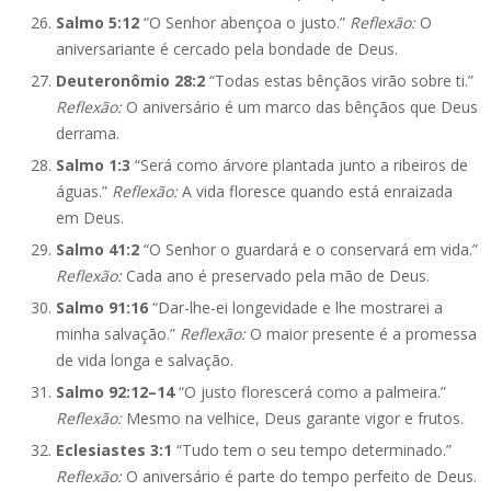
Salmo 5:12
“O Senhor abençoa o justo.”
Reflexão:
O
aniversariante é cercado pela bondade de Deus.
Deuteronômio 28:2
“Todas estas bênçãos virão sobre ti.”
Reflexão:
O aniversário é um marco das bênçãos que Deus
derrama.
Salmo 1:3
“Será como árvore plantada junto a ribeiros de
águas.”
Reflexão:
A vida floresce quando está enraizada
em Deus.
Salmo 41:2
“O Senhor o guardará e o conservará em vida.”
Reflexão:
Cada ano é preservado pela mão de Deus.
Salmo 91:16
“Dar-lhe-ei longevidade e lhe mostrarei a
minha salvação.”
Reflexão:
O maior presente é a promessa
de vida longa e salvação.
Salmo 92:12–14
“O justo florescerá como a palmeira.”
Reflexão:
Mesmo na velhice, Deus garante vigor e frutos.
Eclesiastes 3:1
“Tudo tem o seu tempo determinado.”
Reflexão:
O aniversário é parte do tempo perfeito de Deus.