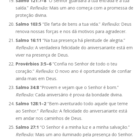
Salmo 121:7–8
“O Senhor guardará a tua entrada e a tua
saída.”
Reflexão:
Mais um ano começa com a promessa de
proteção divina.
Salmo 103:5
“Ele farta de bens a tua vida.”
Reflexão:
Deus
renova nossas forças e nos dá motivos para agradecer.
Salmo 16:11
“Na tua presença há plenitude de alegria.”
Reflexão:
A verdadeira felicidade do aniversariante está em
viver na presença de Deus.
Provérbios 3:5–6
“Confia no Senhor de todo o teu
coração.”
Reflexão:
O novo ano é oportunidade de confiar
ainda mais em Deus.
Salmo 34:8
“Provem e vejam que o Senhor é bom.”
Reflexão:
Cada aniversário é prova da bondade divina.
Salmo 128:1–2
“Bem-aventurado todo aquele que teme
ao Senhor.”
Reflexão:
A felicidade do aniversariante está
em andar nos caminhos de Deus.
Salmo 27:1
“O Senhor é a minha luz e a minha salvação.”
Reflexão:
Mais um ano iluminado pela presença do Senhor.