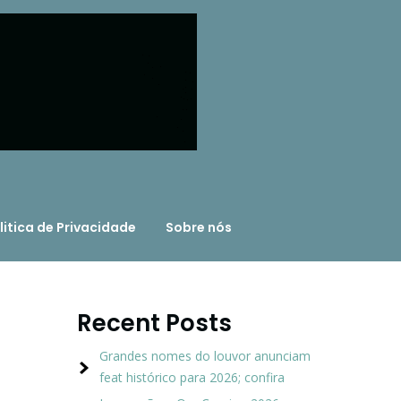
litica de Privacidade
Sobre nós
Recent Posts
Grandes nomes do louvor anunciam
feat histórico para 2026; confira