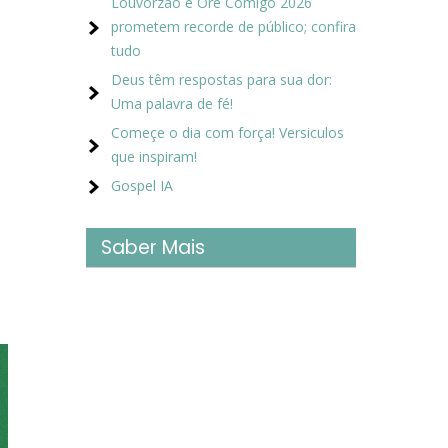
Louvorzão e Ore Comigo 2026
prometem recorde de público; confira
tudo
Deus têm respostas para sua dor:
Uma palavra de fé!
Começe o dia com força! Versiculos
que inspiram!
Gospel IA
Saber Mais