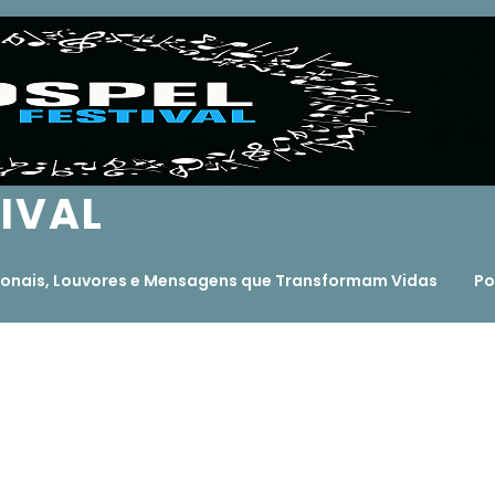
TIVAL
ocionais, Louvores e Mensagens que Transformam Vidas
Po