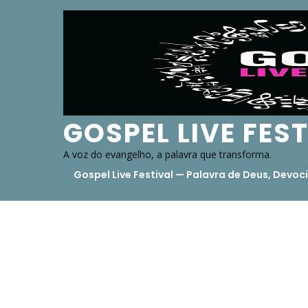
Skip
to
content
GOSPEL LIVE FES
A voz do evangelho, a palavra que transforma.
Gospel Live Festival — Palavra de Deus, Dev