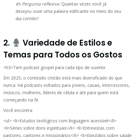
✍️
Pergunta reflexiva:
Quantas vezes você já
desejou ouvir uma palavra edificante no meio do seu
dia corrido?
2.
Variedade de Estilos e
Temas para Todos os Gostos
<h3>Tem podcast gospel para cada tipo de ouvinte
Em 2025, o conteúdo cristão está mais diversificado do que
nunca. Há podcasts voltados para jovens, casais, intercessores,
músicos, mulheres, líderes de célula e até para quem está
começando na fé.
Você encontra:
<ul> <li>Estudos teológicos com linguagem acessível</li>
<li>Séries sobre dons espirituais</li> <li>Entrevistas com
pastores, cantores e missionários</li> <li>Episódios sobre saúde