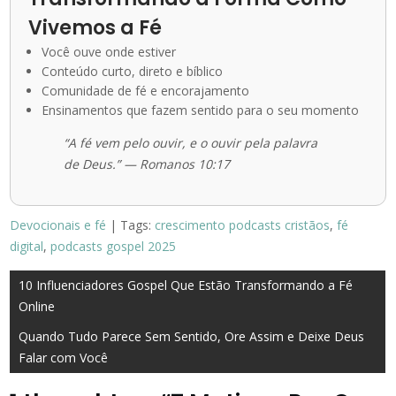
Vivemos a Fé
Você ouve onde estiver
Conteúdo curto, direto e bíblico
Comunidade de fé e encorajamento
Ensinamentos que fazem sentido para o seu momento
“A fé vem pelo ouvir, e o ouvir pela palavra
de Deus.” — Romanos 10:17
Devocionais e fé
| Tags:
crescimento podcasts cristãos
,
fé
digital
,
podcasts gospel 2025
Navegação
10 Influenciadores Gospel Que Estão Transformando a Fé
Online
de
Quando Tudo Parece Sem Sentido, Ore Assim e Deixe Deus
Post
Falar com Você