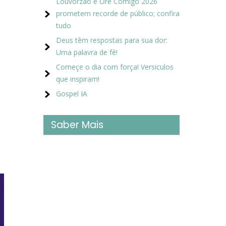
Louvorzão e Ore Comigo 2026
prometem recorde de público; confira
tudo
Deus têm respostas para sua dor:
Uma palavra de fé!
Começe o dia com força! Versiculos
que inspiram!
Gospel IA
Saber Mais