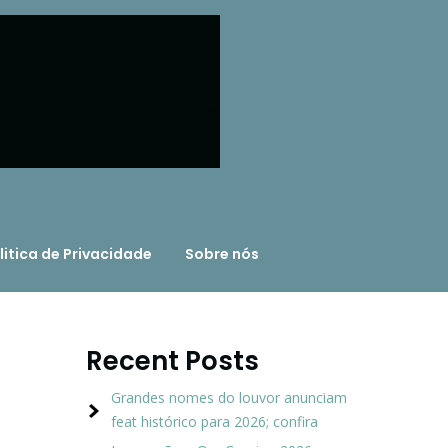
litica de Privacidade
Sobre nós
Recent Posts
Grandes nomes do louvor anunciam
feat histórico para 2026; confira