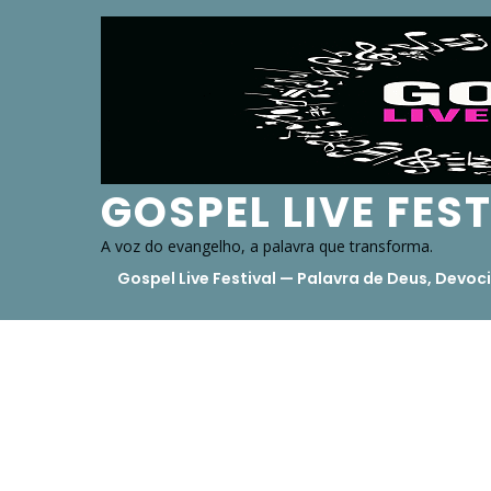
Skip
to
content
GOSPEL LIVE FES
A voz do evangelho, a palavra que transforma.
Gospel Live Festival — Palavra de Deus, Dev