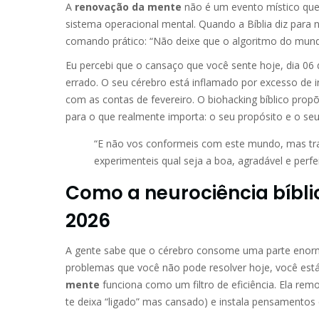
A
renovação da mente
não é um evento místico qu
sistema operacional mental. Quando a Bíblia diz pa
comando prático: “Não deixe que o algoritmo do mund
Eu percebi que o cansaço que você sente hoje, dia 06 
errado. O seu cérebro está inflamado por excesso de
com as contas de fevereiro. O biohacking bíblico prop
para o que realmente importa: o seu propósito e o seu
“E não vos conformeis com este mundo, mas tr
experimenteis qual seja a boa, agradável e perf
Como a neurociência bíbli
2026
A gente sabe que o cérebro consome uma parte enorm
problemas que você não pode resolver hoje, você está 
mente
funciona como um filtro de eficiência. Ela re
te deixa “ligado” mas cansado) e instala pensamentos