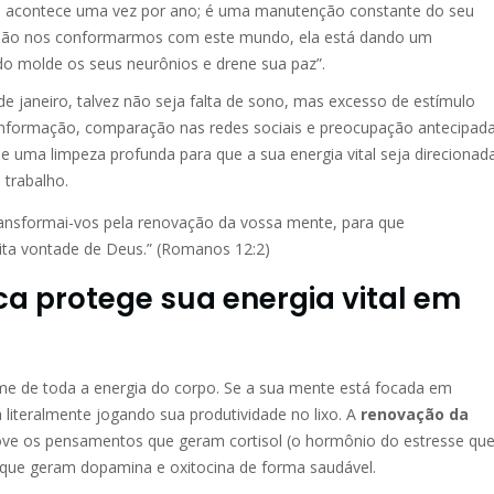
e acontece uma vez por ano; é uma manutenção constante do seu
ra não nos conformarmos com este mundo, ela está dando um
o molde os seus neurônios e drene sua paz”.
de janeiro, talvez não seja falta de sono, mas excesso de estímulo
 informação, comparação nas redes sociais e preocupação antecipad
õe uma limpeza profunda para que a sua energia vital seja direcionad
 trabalho.
ansformai-vos pela renovação da vossa mente, para que
eita vontade de Deus.” (Romanos 12:2)
ca protege sua energia vital em
e de toda a energia do corpo. Se a sua mente está focada em
literalmente jogando sua produtividade no lixo. A
renovação da
move os pensamentos que geram cortisol (o hormônio do estresse qu
 que geram dopamina e oxitocina de forma saudável.