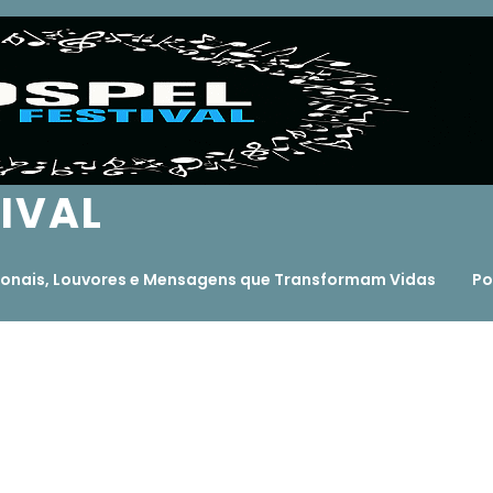
TIVAL
ocionais, Louvores e Mensagens que Transformam Vidas
Po