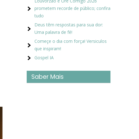
Louvorzão e Ore Comigo 2026
prometem recorde de público; confira
tudo
Deus têm respostas para sua dor:
Uma palavra de fé!
Começe o dia com força! Versiculos
que inspiram!
Gospel IA
Saber Mais