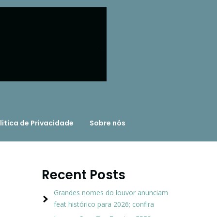
litica de Privacidade
Sobre nós
Recent Posts
Grandes nomes do louvor anunciam
feat histórico para 2026; confira