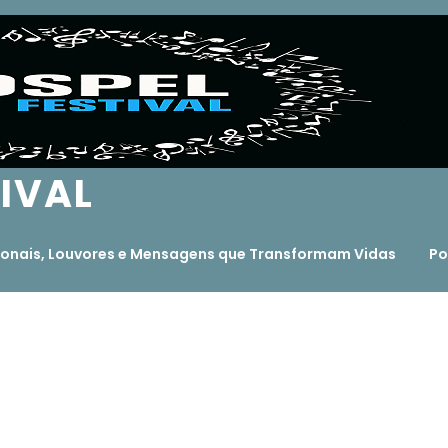
TIVAL
ocionais, Louvores e Mensagens que Transformam Vidas
Po