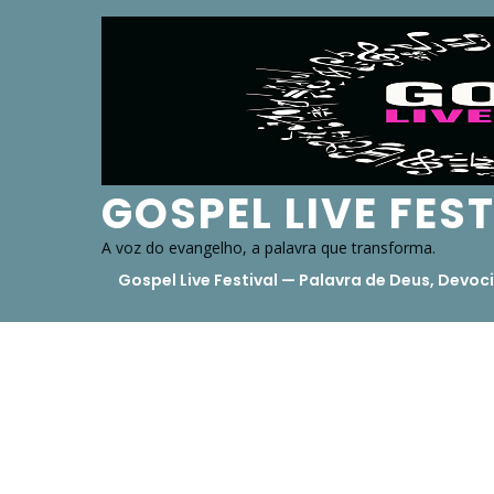
Skip
to
content
GOSPEL LIVE FES
A voz do evangelho, a palavra que transforma.
Gospel Live Festival — Palavra de Deus, Dev