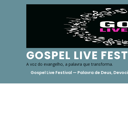
Skip
to
content
GOSPEL LIVE FES
A voz do evangelho, a palavra que transforma.
Gospel Live Festival — Palavra de Deus, Dev