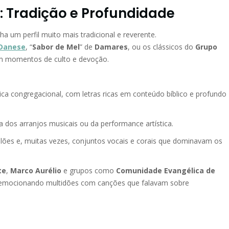
: Tradição e Profundidade
ha um perfil muito mais tradicional e reverente.
 Danese
, “
Sabor de Mel
” de
Damares
, ou os clássicos do
Grupo
m momentos de culto e devoção.
ca congregacional, com letras ricas em conteúdo bíblico e profundo
a dos arranjos musicais ou da performance artística.
olões e, muitas vezes, conjuntos vocais e corais que dominavam os
te
,
Marco Aurélio
e grupos como
Comunidade Evangélica de
 emocionando multidões com canções que falavam sobre