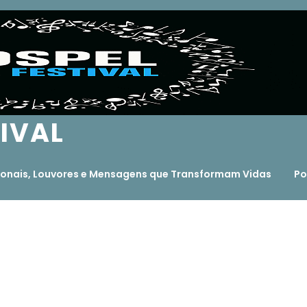
TIVAL
ocionais, Louvores e Mensagens que Transformam Vidas
Po