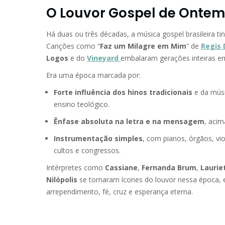
O Louvor Gospel de Ontem
Há duas ou três décadas, a música gospel brasileira tin
Canções como “
Faz um Milagre em Mim
” de
Regis
Logos
e do
Vineyard
embalaram gerações inteiras e
Era uma época marcada por:
Forte influência dos hinos tradicionais
e da músi
ensino teológico.
Ênfase absoluta na letra e na mensagem
, acim
Instrumentação simples
, com pianos, órgãos, vi
cultos e congressos.
Intérpretes como
Cassiane
,
Fernanda Brum
,
Laurie
Nilópolis
se tornaram ícones do louvor nessa época,
arrependimento, fé, cruz e esperança eterna.