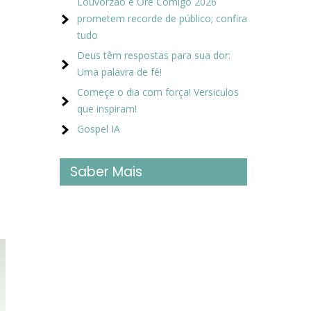
Louvorzão e Ore Comigo 2026
prometem recorde de público; confira
tudo
Deus têm respostas para sua dor:
Uma palavra de fé!
Começe o dia com força! Versiculos
que inspiram!
Gospel IA
Saber Mais