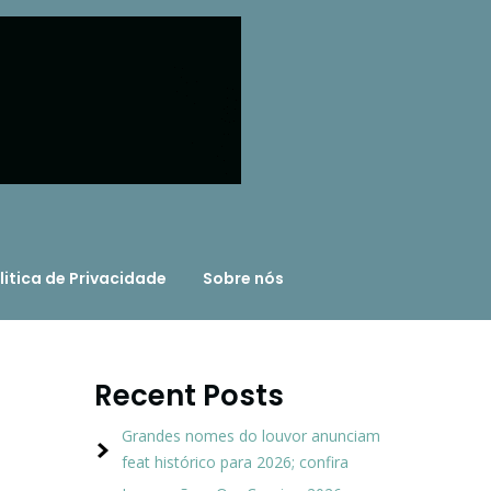
litica de Privacidade
Sobre nós
Recent Posts
Grandes nomes do louvor anunciam
feat histórico para 2026; confira