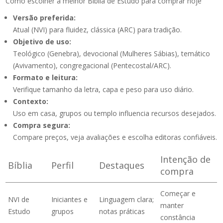
Como escolher a melhor Bíblia de Estudo para comprar hoje
Versão preferida:
Atual (NVI) para fluidez, clássica (ARC) para tradição.
Objetivo de uso:
Teológico (Genebra), devocional (Mulheres Sábias), temático
(Avivamento), congregacional (Pentecostal/ARC).
Formato e leitura:
Verifique tamanho da letra, capa e peso para uso diário.
Contexto:
Uso em casa, grupos ou templo influencia recursos desejados.
Compra segura:
Compare preços, veja avaliações e escolha editoras confiáveis.
Intenção de
Bíblia
Perfil
Destaques
compra
Começar e
NVI de
Iniciantes e
Linguagem clara;
manter
Estudo
grupos
notas práticas
constância