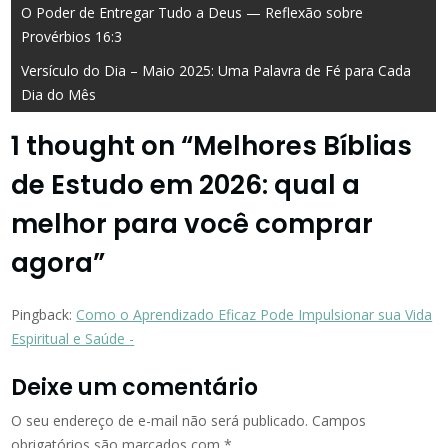
Navegação
O Poder de Entregar Tudo a Deus — Reflexão sobre
Provérbios 16:3
de
Versículo do Dia – Maio 2025: Uma Palavra de Fé para Cada
Post
Dia do Mês
1 thought on “
Melhores Bíblias
de Estudo em 2026: qual a
melhor para você comprar
agora
”
Pingback:
Como o Aprendizado Eficaz Pode Impulsionar sua Vida
Espiritual e Saúde -
Deixe um comentário
O seu endereço de e-mail não será publicado.
Campos
obrigatórios são marcados com
*