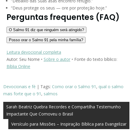
“Debaixo das Suas asas encontro refúgio.”
“Deus protege os seus — ore por proteção hoje.”
Perguntas frequentes (FAQ)
O Salmo 91 diz que ninguém será atingido?
Posso orar o Salmo 91 pela minha família?
Leitura devocional completa
Autor: Seu Nome •
Sobre o autor
• Fonte do texto bíblico:
Bíblia Online
Devocionais e fé
| Tags:
Como orar o Salmo 91
,
qual o salmo
mais forte que o 91
,
salmos
Navegação
Sarah Beatriz Quebra Recordes e Compartilha Testemunho
Impactante Que Comoveu o Brasil
de
Versículo para Missões – Inspiração Bíblica para Evangelizar
Post