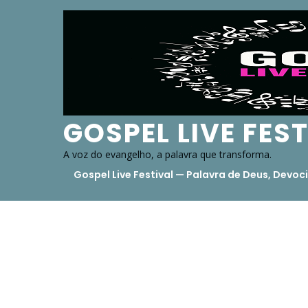
Skip
to
content
GOSPEL LIVE FES
A voz do evangelho, a palavra que transforma.
Gospel Live Festival — Palavra de Deus, Dev