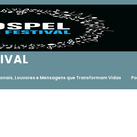
TIVAL
ocionais, Louvores e Mensagens que Transformam Vidas
Po