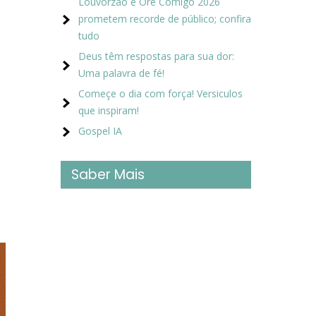
Louvorzão e Ore Comigo 2026
prometem recorde de público; confira
tudo
Deus têm respostas para sua dor:
Uma palavra de fé!
Começe o dia com força! Versiculos
que inspiram!
Gospel IA
Saber Mais