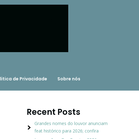
litica de Privacidade
Sobre nós
Recent Posts
Grandes nomes do louvor anunciam
feat histórico para 2026; confira