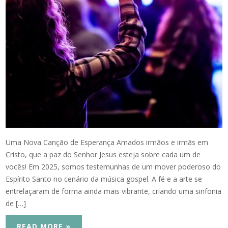
Uma Nova Canção de Esperança Amados irmãos e irmãs em
Cristo, que a paz do Senhor Jesus esteja sobre cada um de
vocês! Em 2025, somos testemunhas de um mover poderoso do
Espírito Santo no cenário da música gospel. A fé e a arte se
entrelaçaram de forma ainda mais vibrante, criando uma sinfonia
de […]
READ MORE »