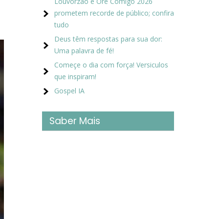
Louvorzão e Ore Comigo 2026
prometem recorde de público; confira
tudo
Deus têm respostas para sua dor:
Uma palavra de fé!
Começe o dia com força! Versiculos
que inspiram!
Gospel IA
Saber Mais