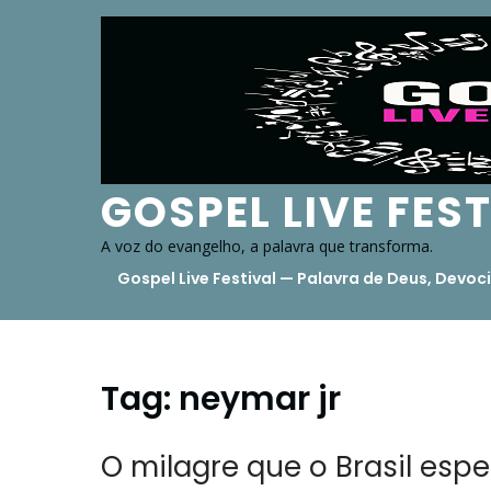
Skip
to
content
GOSPEL LIVE FES
A voz do evangelho, a palavra que transforma.
Gospel Live Festival — Palavra de Deus, Dev
Tag:
neymar jr
O milagre que o Brasil esp