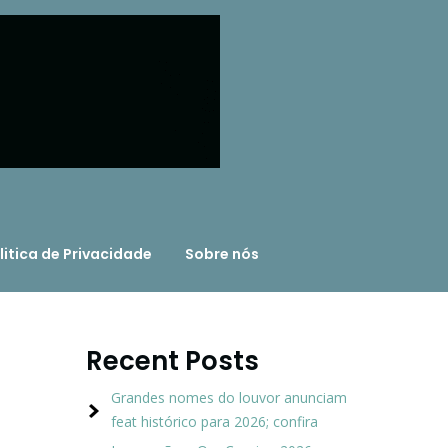
litica de Privacidade
Sobre nós
Recent Posts
Grandes nomes do louvor anunciam
feat histórico para 2026; confira