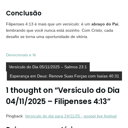
Conclusão
Filipenses 4:13 é mais que um versículo: é um
abraço do Pai
,
lembrando que você nunca está sozinho. Com Cristo, cada
desafio se torna uma oportunidade de vitória.
Devocionais e fé
Navegação
Versículo do Dia 05/11/2025 – Salmos 23:1
de
Esperança em Deus: Renove Suas Forças com Isaías 40:31
Post
1 thought on “
Versículo do Dia
04/11/2025 – Filipenses 4:13
”
Pingback:
Versículo do dia para 24/11/25 - gospel live festival