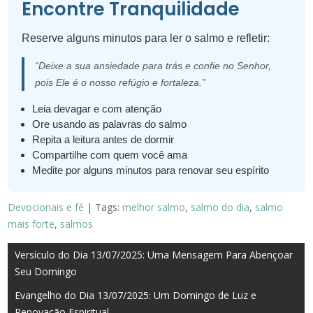
Encontre Tranquilidade
Reserve alguns minutos para ler o salmo e refletir:
“Deixe a sua ansiedade para trás e confie no Senhor,
pois Ele é o nosso refúgio e fortaleza.”
Leia devagar e com atenção
Ore usando as palavras do salmo
Repita a leitura antes de dormir
Compartilhe com quem você ama
Medite por alguns minutos para renovar seu espírito
Devocionais e fé
| Tags:
melhor salmo
,
salmo do dia
,
salmo
mais forte
,
salmos
Navegação
Versículo do Dia 13/07/2025: Uma Mensagem Para Abençoar
Seu Domingo
de
Evangelho do Dia 13/07/2025: Um Domingo de Luz e
Post
Renovação Espiritual