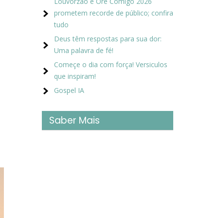
Louvorzão e Ore Comigo 2026
prometem recorde de público; confira
tudo
Deus têm respostas para sua dor:
Uma palavra de fé!
Começe o dia com força! Versiculos
que inspiram!
Gospel IA
Saber Mais