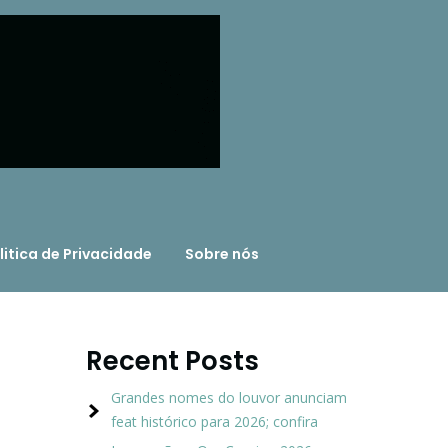
litica de Privacidade
Sobre nós
Recent Posts
Grandes nomes do louvor anunciam
feat histórico para 2026; confira