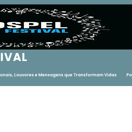
TIVAL
ocionais, Louvores e Mensagens que Transformam Vidas
Po