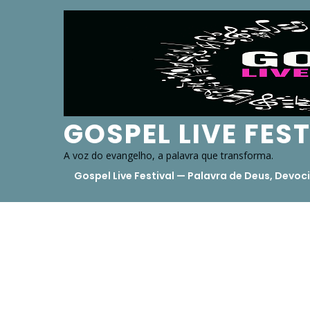
Skip
to
content
GOSPEL LIVE FES
A voz do evangelho, a palavra que transforma.
Gospel Live Festival — Palavra de Deus, Dev