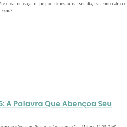
25 é uma mensagem que pode transformar seu dia, trazendo calma e
flexão?
25: A Palavra Que Abençoa Seu
carregados, e eu lhes darei descanso.”
— Mateus 11:28 (NVI)